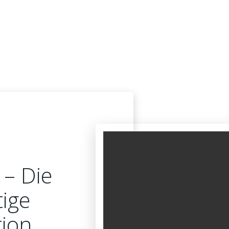
 – Die
tige
tion