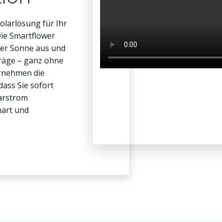
Solarlösung für Ihr
ie Smartflower
 der Sonne aus und
träge – ganz ohne
ernehmen die
ass Sie sofort
larstrom
mart und